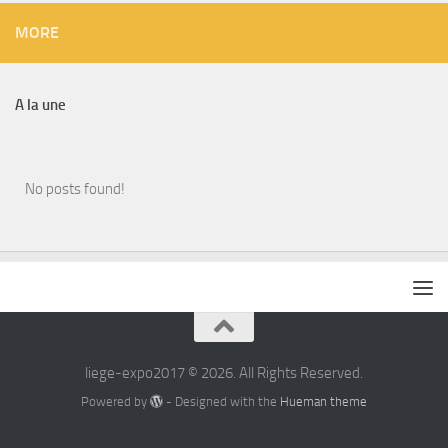
MORE
A la une
No posts found!
liege-expo2017 © 2026. All Rights Reserved.
Powered by
- Designed with the
Hueman theme