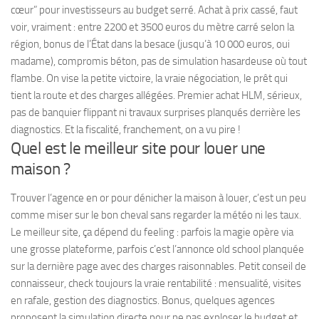
cœur” pour investisseurs au budget serré. Achat à prix cassé, faut
voir, vraiment : entre 2200 et 3500 euros du mètre carré selon la
région, bonus de l’État dans la besace (jusqu’à 10 000 euros, oui
madame), compromis béton, pas de simulation hasardeuse où tout
flambe. On vise la petite victoire, la vraie négociation, le prêt qui
tient la route et des charges allégées. Premier achat HLM, sérieux,
pas de banquier flippant ni travaux surprises planqués derrière les
diagnostics. Et la fiscalité, franchement, on a vu pire !
Quel est le meilleur site pour louer une
maison ?
Trouver l’agence en or pour dénicher la maison à louer, c’est un peu
comme miser sur le bon cheval sans regarder la météo ni les taux.
Le meilleur site, ça dépend du feeling : parfois la magie opère via
une grosse plateforme, parfois c’est l’annonce old school planquée
sur la dernière page avec des charges raisonnables. Petit conseil de
connaisseur, check toujours la vraie rentabilité : mensualité, visites
en rafale, gestion des diagnostics. Bonus, quelques agences
proposent la simulation directe pour ne pas exploser le budget et