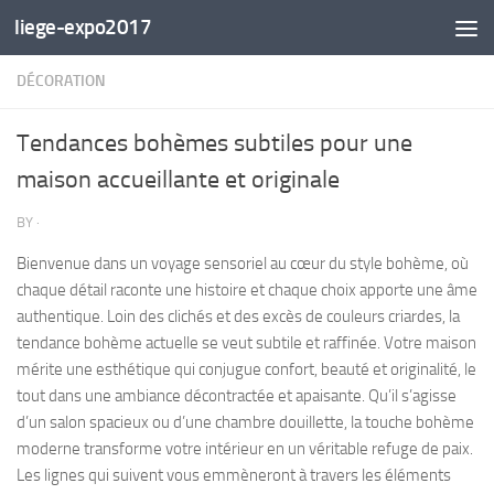
liege-expo2017
Skip to content
DÉCORATION
Tendances bohèmes subtiles pour une
maison accueillante et originale
BY
·
Bienvenue dans un voyage sensoriel au cœur du style bohème, où
chaque détail raconte une histoire et chaque choix apporte une âme
authentique. Loin des clichés et des excès de couleurs criardes, la
tendance bohème actuelle se veut subtile et raffinée. Votre maison
mérite une esthétique qui conjugue confort, beauté et originalité, le
tout dans une ambiance décontractée et apaisante. Qu’il s’agisse
d’un salon spacieux ou d’une chambre douillette, la touche bohème
moderne transforme votre intérieur en un véritable refuge de paix.
Les lignes qui suivent vous emmèneront à travers les éléments