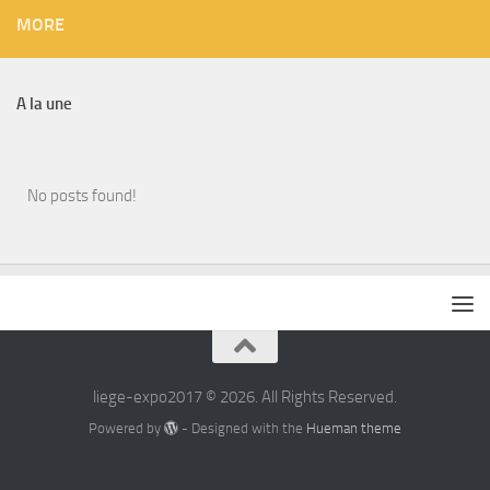
MORE
A la une
No posts found!
liege-expo2017 © 2026. All Rights Reserved.
Powered by
- Designed with the
Hueman theme