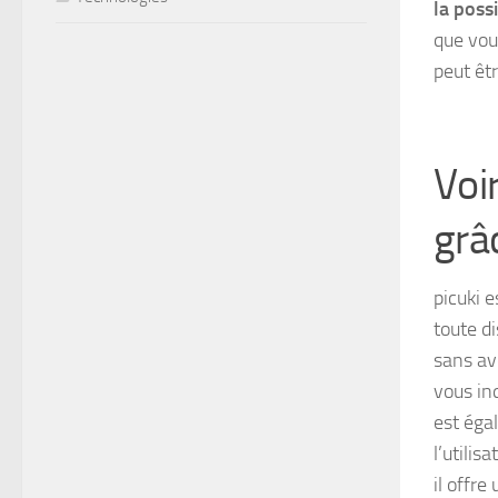
la poss
que vous
peut êtr
Voi
grâ
picuki 
toute d
sans avo
vous inq
est égal
l’utilis
il offre