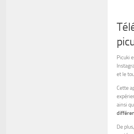
Tél
pic
Picuki e
Instagra
et le tou
Cette ap
expérie
ainsi q
différe
De plus