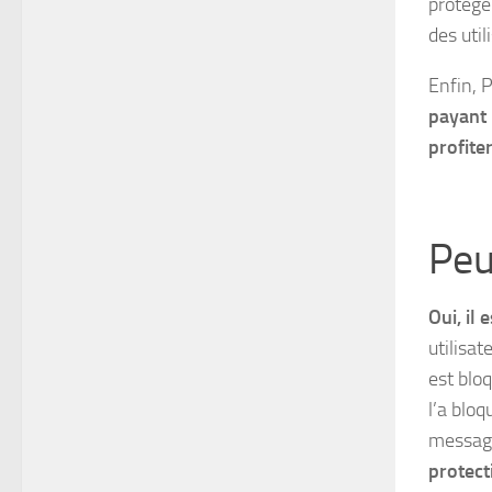
protég
des util
Enfin, P
payant
profite
Peu
Oui, il 
utilisat
est bloq
l’a bloq
messages
protect