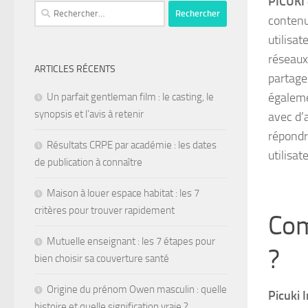
PICUKI 
contenu
utilisa
réseaux
ARTICLES RÉCENTS
partage
égalem
Un parfait gentleman film : le casting, le
synopsis et l’avis à retenir
avec d’
répondr
Résultats CRPE par académie : les dates
utilisat
de publication à connaître
Maison à louer espace habitat : les 7
critères pour trouver rapidement
Com
Mutuelle enseignant : les 7 étapes pour
?
bien choisir sa couverture santé
Origine du prénom Owen masculin : quelle
Picuki 
histoire et quelle signification vraie ?