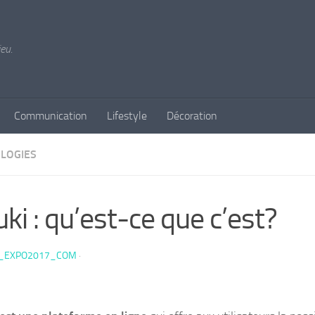
jeu.
Communication
Lifestyle
Décoration
LOGIES
uki : qu’est-ce que c’est?
E_EXPO2017_COM
·