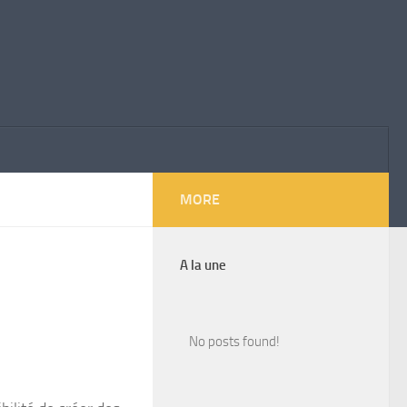
MORE
A la une
No posts found!