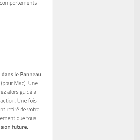
 comportements
r dans le Panneau
s (pour Mac). Une
rez alors guidé à
action. Une fois
nt retiré de votre
lement que tous
sion future.