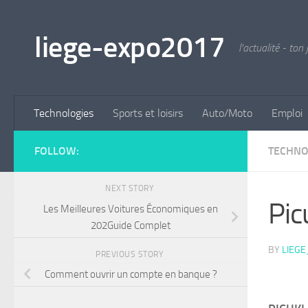
Skip to content
liege-expo2017
l'actualité - ton 
Technologies
Sports et loisirs
Auto/Moto
Emploi
FOLLOW:
TECHNO
NEXT STORY
Pic
Les Meilleures Voitures Économiques en
202Guide Complet
BY
LIEG
PREVIOUS STORY
Comment ouvrir un compte en banque ?