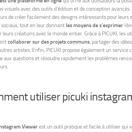
est une plateforme en ligne
qui offre aux utilisateurs la poss
s visuels avec des outils d’édition et de conception avancés.
teurs de créer facilement des designs intéressants pour leurs 
 sociaux, tout en leur donnant
les moyens de s’exprimer
lib
r leurs créations avec le monde entier. Grâce à PICUKI, les ut
ent
collaborer sur des projets communs
, partager des idée
autres artistes. Enfin, PICUKI propose également un service c
e aux questions et résoudre rapidement les problèmes rencon
eurs.
ment utiliser picuki instagra
Instagram Viewer
est un outil pratique et facile à utiliser qu