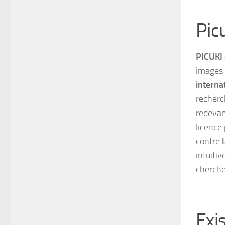
Picu
PICUKI 
images 
interna
recherc
redevan
licence 
contre
l
intuitiv
cherche
Exis