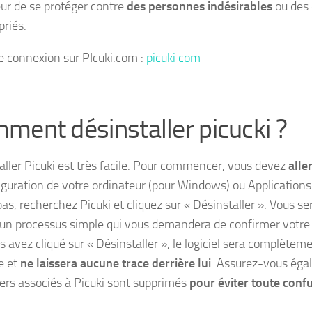
teur de se protéger contre
des personnes indésirables
ou des
priés.
e connexion sur PIcuki.com :
picuki com
ment désinstaller picucki ?
aller Picuki est très facile. Pour commencer, vous devez
alle
iguration de votre ordinateur (
pour Windows
) ou Application
bas, recherchez Picuki et cliquez sur « Désinstaller ». Vous se
 un processus simple qui vous demandera de confirmer votre 
 avez cliqué sur « Désinstaller », le logiciel sera complèteme
e et
ne laissera aucune trace derrière lui
. Assurez-vous éga
hiers associés à Picuki sont supprimés
pour éviter toute confu