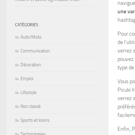
navigue
une var
hashtag
CATÉGORIES
Pour co
Auto/Moto
de l’ut
verrez 
Communication
pouvez e
Décoration
type de
Emploi
Vous p
Picuki 
Lifestyle
verrez 
préféré
Non classé
facileme
Sports et loisirs
Enfin, 
Technologies