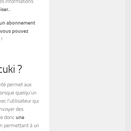
 les informations
iser.
cun abonnement
vous pouvez
 !
uki ?
lité permet aux
Lorsque quelqu’un
ec l’utilisateur qui
envoyer des
fre donc
une
en permettant à un