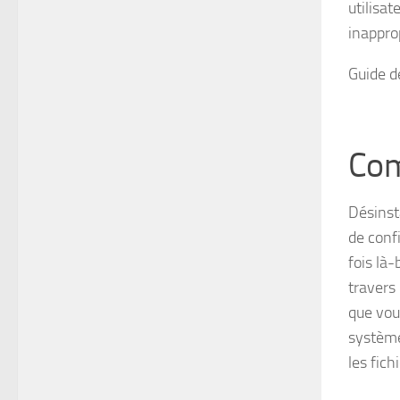
utilisa
inappro
Guide d
Com
Désinst
de conf
fois là-
travers
que vous
systèm
les fic