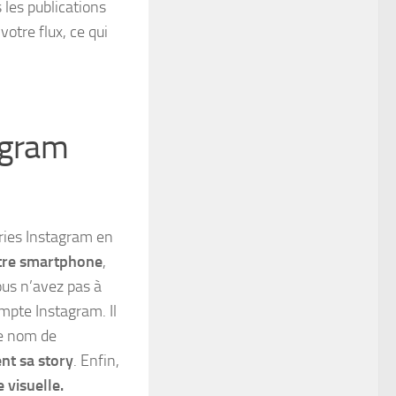
 les publications
votre flux,
ce qui
agram
ories Instagram en
otre smartphone
,
vous n’avez pas à
ompte Instagram. Il
 le nom de
nt sa story
. Enfin,
 visuelle.