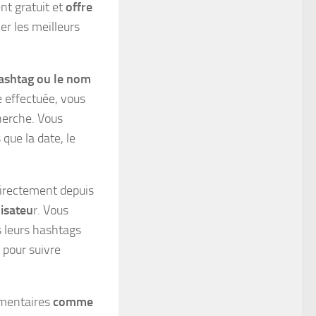
nt gratuit et
offre
er les meilleurs
hashtag ou le nom
e effectuée, vous
herche. Vous
 que la date, le
irectement depuis
isateu
r. Vous
s leurs hashtags
 pour suivre
émentaires
comme