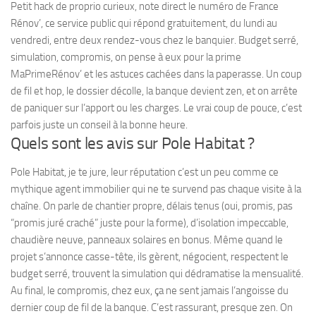
Petit hack de proprio curieux, note direct le numéro de France
Rénov’, ce service public qui répond gratuitement, du lundi au
vendredi, entre deux rendez-vous chez le banquier. Budget serré,
simulation, compromis, on pense à eux pour la prime
MaPrimeRénov’ et les astuces cachées dans la paperasse. Un coup
de fil et hop, le dossier décolle, la banque devient zen, et on arrête
de paniquer sur l’apport ou les charges. Le vrai coup de pouce, c’est
parfois juste un conseil à la bonne heure.
Quels sont les avis sur Pole Habitat ?
Pole Habitat, je te jure, leur réputation c’est un peu comme ce
mythique agent immobilier qui ne te survend pas chaque visite à la
chaîne. On parle de chantier propre, délais tenus (oui, promis, pas
“promis juré craché” juste pour la forme), d’isolation impeccable,
chaudière neuve, panneaux solaires en bonus. Même quand le
projet s’annonce casse-tête, ils gèrent, négocient, respectent le
budget serré, trouvent la simulation qui dédramatise la mensualité.
Au final, le compromis, chez eux, ça ne sent jamais l’angoisse du
dernier coup de fil de la banque. C’est rassurant, presque zen. On