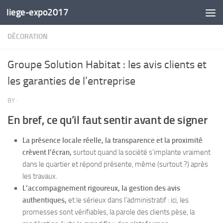
liege-expo2017
Skip to content
DÉCORATION
Groupe Solution Habitat : les avis clients et
les garanties de l’entreprise
BY
·
En bref, ce qu’il faut sentir avant de signer
La présence locale réelle, la transparence et la proximité
crèvent l’écran,
surtout quand la société s’implante vraiment
dans le quartier et répond présente, même (surtout ?) après
les travaux.
L’accompagnement rigoureux, la gestion des avis
authentiques,
et le sérieux dans l’administratif : ici, les
promesses sont vérifiables, la parole des clients pèse, la