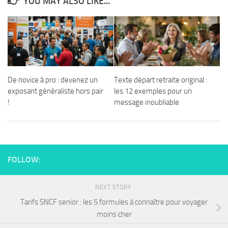
YOU MAY ALSO LIKE...
De novice à pro : devenez un
Texte départ retraite original :
exposant généraliste hors pair
les 12 exemples pour un
!
message inoubliable
FOLLOW:
NEXT STORY
Tarifs SNCF senior : les 5 formules à connaître pour voyager
moins cher