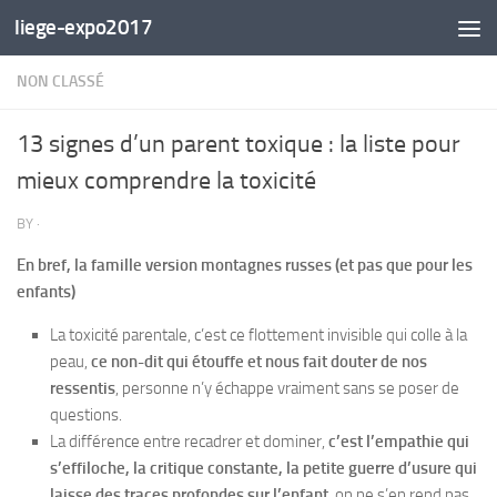
liege-expo2017
Skip to content
NON CLASSÉ
13 signes d’un parent toxique : la liste pour
mieux comprendre la toxicité
BY
·
En bref, la famille version montagnes russes (et pas que pour les
enfants)
La toxicité parentale, c’est ce flottement invisible qui colle à la
peau,
ce non-dit qui étouffe et nous fait douter de nos
ressentis
, personne n’y échappe vraiment sans se poser de
questions.
La différence entre recadrer et dominer,
c’est l’empathie qui
s’effiloche, la critique constante, la petite guerre d’usure qui
laisse des traces profondes sur l’enfant
, on ne s’en rend pas