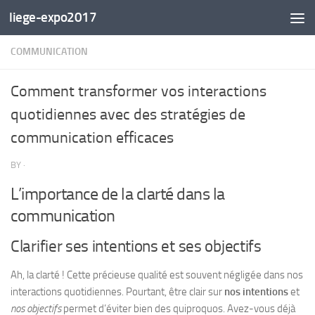
liege-expo2017
Skip to content
COMMUNICATION
Comment transformer vos interactions
quotidiennes avec des stratégies de
communication efficaces
BY
·
L’importance de la clarté dans la
communication
Clarifier ses intentions et ses objectifs
Ah, la clarté ! Cette précieuse qualité est souvent négligée dans nos
interactions quotidiennes. Pourtant, être clair sur
nos intentions
et
nos objectifs
permet d’éviter bien des quiproquos. Avez-vous déjà